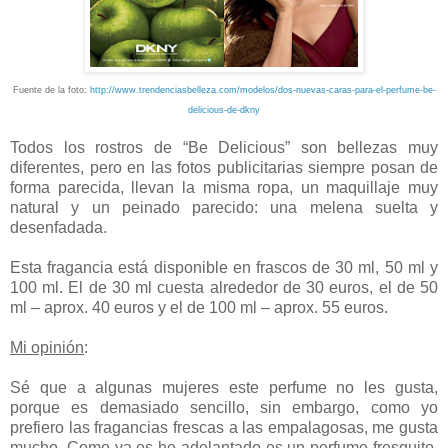
Fuente de la foto:
http://www.trendenciasbelleza.com/modelos/dos-nuevas-caras-para-el-perfume-be-
delicious-de-dkny
Todos los rostros de “Be Delicious” son bellezas muy
diferentes, pero en las fotos publicitarias siempre posan de
forma parecida, llevan la misma ropa, un maquillaje muy
natural y un peinado parecido: una melena suelta y
desenfadada.
Esta fragancia está disponible en frascos de 30 ml, 50 ml y
100 ml. El de 30 ml cuesta alrededor de 30 euros, el de 50
ml – aprox. 40 euros y el de 100 ml – aprox. 55 euros.
Mi opinión
:
Sé que a algunas mujeres este perfume no les gusta,
porque es demasiado sencillo, sin embargo, como yo
prefiero las fragancias frescas a las empalagosas, me gusta
mucho. Como ya os he adelantado es un perfume fresquito,