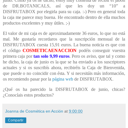
junio. Como ya os he dicho, estoy muy contenta de recibir el jabón
de DR.BOTANICALS, así que les doy un “10” a
DISFRUTABOX por elegirla para su caja. :-) Pero en general toda
la caja me parece muy buena. He encontrado dentro de ella muchos
productos excelentes y muy útiles. ;-)
El valor de mi caja es de aproximadamente 36 euros, lo que no está
mal. Me gustaría recordaros que la suscripción mensual de la
DISFRUTABOX cuesta 15,91 euros. La buena noticia es que con
el código
COSMETICAENACCION
podéis conseguir vuestra
primera caja por
tan solo 9,99 euros
. Pero os aviso, que tal y como
he dicho, la caja de junio es la que se ha enviado a los suscriptores
actuales y si os suscribís ahora, recibiréis la Caja de Bienvenida,
que puede o no coincidir con ésta. Y si necesitáis más información,
os recomiendo pasar por la
página web
de DISFRUTABOX.
¿Qué os ha parecido la DISFRUTABOX de junio, chicas?
¿Conocíais estos productos?
Joanna de Cosmética en Acción
at
9:00:00
Compartir