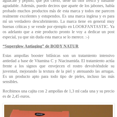
aguacate y pepino, que por cierto, tiene un olor fresco y bastante
agradable. Además, puedo deciros que aparte de los jabones, había
probado muchos productos más de esta marca y todos me parecen
realmente excelentes y estupendos. Es una marca inglesa y es para
mí un verdadero descubrimiento. La marca tiene en general muy
buenas críticas y se vende por ejemplo en LOOKFANTASTIC. Ya
os adelanto que a este producto pronto le voy a dedicar un post
especial, ya que sin duda esta marca se lo merece. :-)
“Superglow Antiaging” de BODY NATUR
Estas ampollas booster bifásicas son un tratamiento intensivo
antiedad a base de Vitamina C y Niacinamida. El tratamiento actúa
frente a los signos que envejecen el rostro devolviéndole su
juventud, mejorando la textura de la piel y atenuando las arrugas.
Es un producto apto para todo tipo de pieles, incluso las más
sensibles.
Recibimos una cajita con 2 ampollas de 1,3 ml cada una y su precio
es de 2,45 euros.