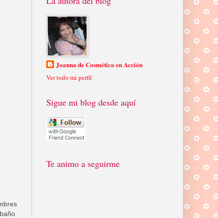
La autora del blog
Joanna de Cosmética en Acción
Ver todo mi perfil
Sigue mi blog desde aquí
Te animo a seguirme
ombres
 baño.