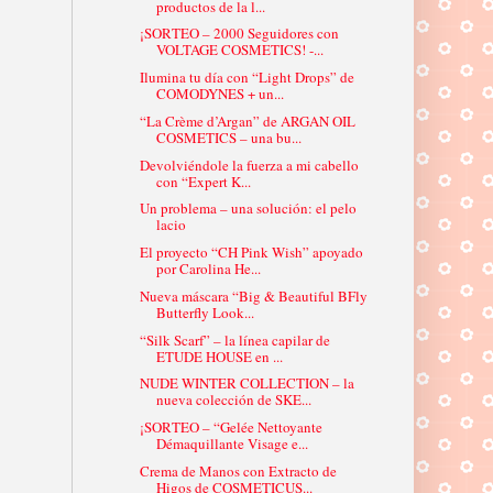
productos de la l...
¡SORTEO – 2000 Seguidores con
VOLTAGE COSMETICS! -...
Ilumina tu día con “Light Drops” de
COMODYNES + un...
“La Crème d’Argan” de ARGAN OIL
COSMETICS – una bu...
Devolviéndole la fuerza a mi cabello
con “Expert K...
Un problema – una solución: el pelo
lacio
El proyecto “CH Pink Wish” apoyado
por Carolina He...
Nueva máscara “Big & Beautiful BFly
Butterfly Look...
“Silk Scarf” – la línea capilar de
ETUDE HOUSE en ...
NUDE WINTER COLLECTION – la
nueva colección de SKE...
¡SORTEO – “Gelée Nettoyante
Démaquillante Visage e...
Crema de Manos con Extracto de
Higos de COSMETICUS...