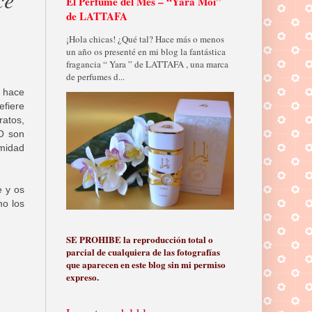
El Perfume del Mes – “Yara Moi”
de LATTAFA
¡Hola chicas! ¿Qué tal? Hace más o menos
un año os presenté en mi blog la fantástica
fragancia “ Yara ” de LATTAFA , una marca
de perfumes d...
o hace
efiere
ratos,
O son
imidad
e y os
mo los
SE PROHIBE la reproducción total o
parcial de cualquiera de las fotografías
que aparecen en este blog sin mi permiso
expreso.