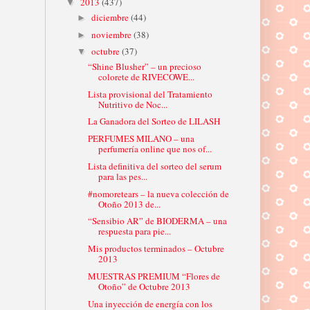
2013
(437)
▼
diciembre
(44)
►
noviembre
(38)
►
octubre
(37)
▼
“Shine Blusher” – un precioso
colorete de RIVECOWE...
Lista provisional del Tratamiento
Nutritivo de Noc...
La Ganadora del Sorteo de LILASH
PERFUMES MILANO – una
perfumería online que nos of...
Lista definitiva del sorteo del serum
para las pes...
#nomoretears – la nueva colección de
Otoño 2013 de...
“Sensibio AR” de BIODERMA – una
respuesta para pie...
Mis productos terminados – Octubre
2013
MUESTRAS PREMIUM “Flores de
Otoño” de Octubre 2013
Una inyección de energía con los